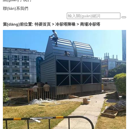
聯(lián)系我們
當(dāng)前位置:
特菱首頁
> 冷卻塔降噪 > 商場冷卻塔