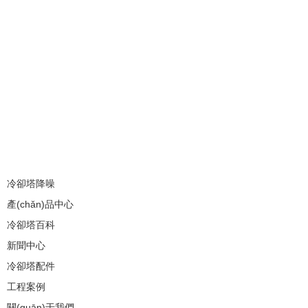
冷卻塔降噪
產(chǎn)品中心
冷卻塔百科
新聞中心
冷卻塔配件
工程案例
關(guān)于我們