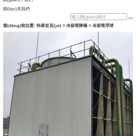
聯(lián)系我們
當(dāng)前位置:
特菱首頁(yè)
> 冷卻塔降噪 > 冷卻塔浮球