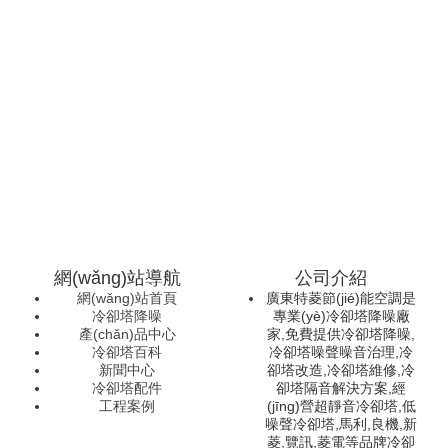
網(wǎng)站導航
公司介紹
網(wǎng)站首頁
廣東特菱節(jié)能空調是
冷卻塔降噪
專業(yè)冷卻塔降噪廠
產(chǎn)品中心
家,免費提供冷卻塔降噪,
冷卻塔百科
冷卻塔噪聲噪音治理,冷
新聞中心
卻塔改造,冷卻塔維修,冷
冷卻塔配件
卻塔隔音解決方案,經
工程案例
(jīng)營超靜音冷卻塔,低
噪聲冷卻塔,馬利,良機,新
菱,覽訊,菱電等品牌冷卻