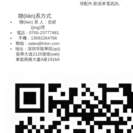
塔配件,歡迎來電咨詢。
聯(lián)系方式
聯(lián) 系 人：史經
(jīng)理
電話：0755-23777461
手機：13692264766
郵箱：sales@trlon.com
地址：深圳市龍華區(qū)
龍華大道2125號衛(wèi)
東龍商務大廈A座1916A