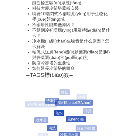
能齒輪直驅(qū)系統(tǒng)
科技大廈冷卻塔蓋板安裝
特菱10噸閉式冷卻塔應(yīng)用于生物化
學(xué)領(lǐng)域
冷卻塔性能降低原因？
不銹鋼冷卻塔應(yīng)用及特點(diǎn)是什
么？
冷水機(jī)產(chǎn)生噪音是什么原因？怎
么解決
軸流式送風(fēng)機(jī)動葉調(diào)節(jié)
與靜葉調(diào)節(jié)區(qū)別
防腐冷卻塔的重要性
如何延長冷卻塔的壽命
--TAGS標(biāo)簽--
降低
材料
冷凝器
國家標(biāo)準(zhǔn)
冷卻塔保養(yǎng)
作用
落水
風(fēng)葉
收水器
清洗
冷卻塔維修
冷卻塔水藻