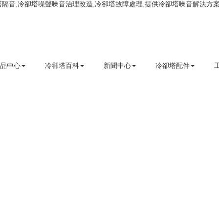
冷卻塔隔音,冷卻塔噪聲噪音治理改造,冷卻塔故障處理,提供冷卻塔噪音解決方案,靜音冷卻
n)品中心
冷卻塔百科
新聞中心
冷卻塔配件