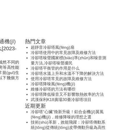
機(jī)
熱門文章
超靜音冷卻塔風(fēng)扇
么
[2023-
冷卻塔使用中的常見故障及維修方法
冷卻塔噪聲國家標(biāo)準(zhǔn)和噪音測
兩種截然不同的
量方法,冷卻塔噪聲擾民
ī)房等高性能
冷卻塔平衡管的作用是什么
規(guī)生
冷卻塔水溫上升和水溫不下降的解決方法
將從以下幾個方
使用冷卻塔常見的故障及維修方法
冷卻塔降噪風(fēng)機(jī)
維修冷卻塔的方法有哪些
冷卻塔降低噪音又不影響散熱效率的方法
武漢保利K18廣場30臺冷卻塔項目
近期更新
冷卻塔“心臟”煥新升級！鋁合金機(jī)翼風
(fēng)機(jī)，維修降噪的理想之選
技術(shù)革新，效能飛躍：冷卻塔傳動系
統(tǒng)從傳統(tǒng)皮帶傳動升級為高性