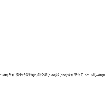
 版權(quán)所有 廣東特菱節(jié)能空調(diào)設(shè)備有限公司
XML網(wǎn