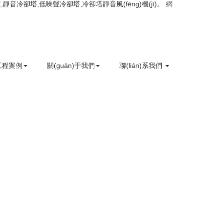
塔,低噪聲冷卻塔,冷卻塔靜音風(fēng)機(jī)。
網
工程案例
關(guān)于我們
聯(lián)系我們