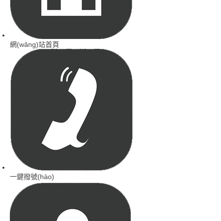
網(wǎng)站首頁
一鍵撥號(hào)