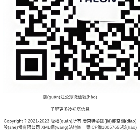
關(guān)注公眾微信號(hào)
了解更多冷卻塔信息
Copyright ? 2021-2023 版權(quán)所有 廣東特菱節(jié)能空調(diào)
設(shè)備有限公司
XML網(wǎng)站地圖
粵ICP備18057655號(hào)