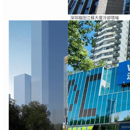
深圳福田江蘇大廈冷卻塔噪