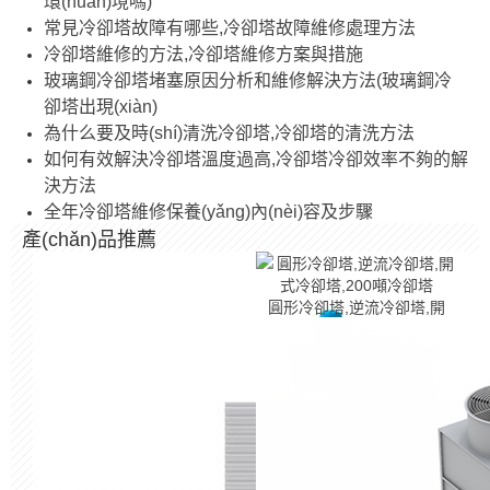
環(huán)境嗎)
常見冷卻塔故障有哪些,冷卻塔故障維修處理方法
冷卻塔維修的方法,冷卻塔維修方案與措施
玻璃鋼冷卻塔堵塞原因分析和維修解決方法(玻璃鋼冷
卻塔出現(xiàn)
為什么要及時(shí)清洗冷卻塔,冷卻塔的清洗方法
如何有效解決冷卻塔溫度過高,冷卻塔冷卻效率不夠的解
決方法
全年冷卻塔維修保養(yǎng)內(nèi)容及步驟
產(chǎn)品推薦
圓形冷卻塔,逆流冷卻塔,開