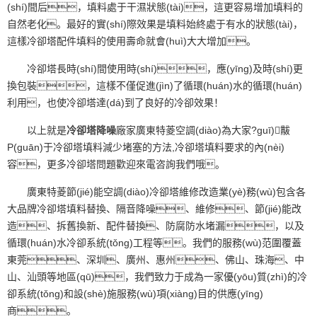
(shí)間后，填料處于干濕狀態(tài)，這更容易增加填料的
自然老化。最好的實(shí)際效果是填料始終處于有水的狀態(tài)，
這樣冷卻塔配件填料的使用壽命就會(huì)大大增加。
冷卻塔長時(shí)間使用時(shí)，應(yīng)及時(shí)更
換包裝，這樣不僅促進(jìn)了循環(huán)水的循環(huán)
利用，也使冷卻塔達(dá)到了良好的冷卻效果！
以上就是
冷卻塔降噪
廠家廣東特菱空調(diào)為大家?guī)黻
P(guān)于冷卻塔填料減少堵塞的方法,冷卻塔填料要求的內(nèi)
容，更多冷卻塔問題歡迎來電咨詢我們哦。
廣東特菱節(jié)能空調(diào)冷卻塔維修改造業(yè)務(wù)包含各
大品牌冷卻塔填料替換、隔音降噪、維修、節(jié)能改
造、拆舊換新、配件替換、防腐防水堵漏，以及
循環(huán)水冷卻系統(tǒng)工程等。我們的服務(wù)范圍覆蓋
東莞、深圳、廣州、惠州、佛山、珠海、中
山、汕頭等地區(qū)，我們致力于成為一家優(yōu)質(zhì)的冷
卻系統(tǒng)和設(shè)施服務(wù)項(xiàng)目的供應(yīng)
商。