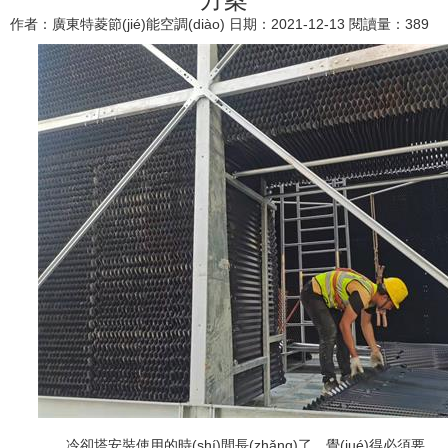
作者：
廣東特菱節(jié)能空調(diào)
日期：
2021-12-13
閱讀量：
389
冷卻塔安裝使用的時(shí)間長(zhǎng)了，覺(jué)得必須要