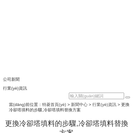
公司新聞
行業(yè)資訊
當(dāng)前位置：
特菱首頁(yè)
>
新聞中心
>
行業(yè)資訊
> 更換
冷卻塔填料的步驟,冷卻塔填料替換方案
更換冷卻塔填料的步驟,冷卻塔填料替換
方案