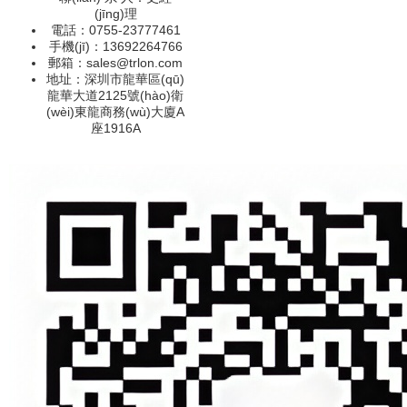
(jīng)理
電話：0755-23777461
手機(jī)：13692264766
郵箱：sales@trlon.com
地址：深圳市龍華區(qū)
龍華大道2125號(hào)衛
(wèi)東龍商務(wù)大廈A
座1916A