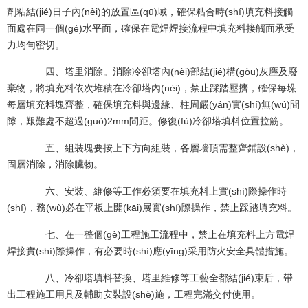
劑粘結(jié)日子內(nèi)的放置區(qū)域，確保粘合時(shí)填充料接觸
面處在同一個(gè)水平面，確保在電焊焊接流程中填充料接觸面承受
力均勻密切。
四、塔里消除。消除冷卻塔內(nèi)部結(jié)構(gòu)灰塵及廢
棄物，將填充料依次堆積在冷卻塔內(nèi)，禁止踩踏壓擠，確保每垛
每層填充料塊齊整，確保填充料與邊緣、柱周嚴(yán)實(shí)無(wú)間
隙，艱難處不超過(guò)2mm間距。修復(fù)冷卻塔填料位置拉筋。
五、組裝塊要按上下方向組裝，各層墻頂需整齊鋪設(shè)，
固層消除，消除臟物。
六、安裝、維修等工作必須要在填充料上實(shí)際操作時
(shí)，務(wù)必在平板上開(kāi)展實(shí)際操作，禁止踩踏填充料。
七、在一整個(gè)工程施工流程中，禁止在填充料上方電焊
焊接實(shí)際操作，有必要時(shí)應(yīng)采用防火安全具體措施。
八、冷卻塔填料替換、塔里維修等工藝全都結(jié)束后，帶
出工程施工用具及輔助安裝設(shè)施，工程完滿交付使用。