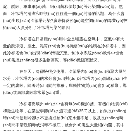
淀、銹蝕、軍事細(xì)菌、細(xì)菌和藻類(lèi)等污染問(wèn)題。然
而，冷卻塔的清潔和維護(hù)往往是一個(gè)討論的話題。為什么會
(huì)出現(xiàn)冷卻塔污染?廣東特菱節(jié)能空調(diào)的專業(yè)技
術(shù)人員分析了冷卻塔污染的原因：
冷卻塔在日常應(yīng)用中全是曝露在空氣中，空氣中有大
量的懸浮液、塵土、雜質(zhì)會(huì)持續(xù)的堆積在冷卻塔中，因
此冷卻塔會(huì)出現(xiàn)污垢沉定。制冷水系統(tǒng)軟件中也會
(huì)滋長(zhǎng)很多生物藻泥，導(dǎo)致阻塞狀況。
在冬天，冷卻塔很少使用。冷卻塔內(nèi)會(huì)積聚大量的
水分，冷卻塔內(nèi)的水分會(huì)對(duì)冷卻塔內(nèi)部產(chǎn)生
一定的腐蝕。隨著時(shí)間的推移，腐蝕性物質(zhì)會(huì)積聚，導
(dǎo)致局部腐蝕非常嚴(yán)重。
冷卻塔循環(huán)水中含有無(wú)機(jī)鹽、有機(jī)物質(zhì)
和微生物等，在某些季節(jié)水溫可達(dá)35℃以上，如果長(zhǎng)
時(shí)間使用冷卻水不更換或補(bǔ)充水量不足，以及長(zhǎng)時
(shí)間不清洗消毒或消毒不徹底，就會(huì)滋生大量細(xì)菌，其中