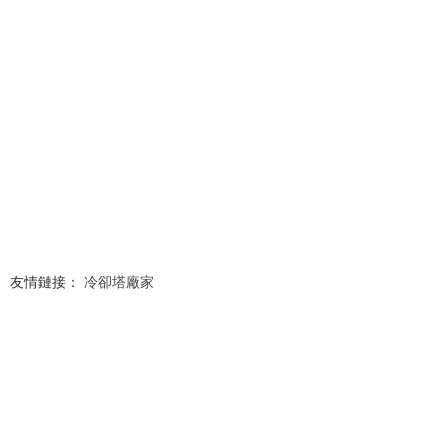
友情鏈接：
冷卻塔廠家