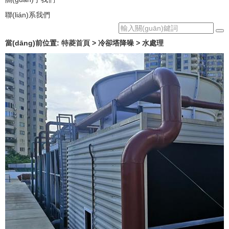
聯(lián)系我們
當(dāng)前位置:
特菱首頁
> 冷卻塔降噪 > 水處理