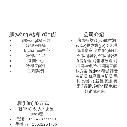
網(wǎng)站導(dǎo)航
公司介紹
網(wǎng)站首頁
廣東特菱節(jié)能空調
冷卻塔降噪
(diào)是專業(yè)冷卻塔
產(chǎn)品中心
降噪廠家,免費(fèi)提供
冷卻塔百科
冷卻塔降噪,冷卻塔噪聲
新聞中心
噪音治理,冷卻塔改造,冷
冷卻塔配件
卻塔維修,冷卻塔隔音解
工程案例
決方案,經(jīng)營超靜音
冷卻塔,低噪聲冷卻塔,馬
利,良機(jī),新菱,覽訊,菱
電等品牌冷卻塔配件,歡
迎來電咨詢。
聯(lián)系方式
聯(lián) 系 人：史經
(jīng)理
電話：0755-23777461
手機(jī)：13692264766