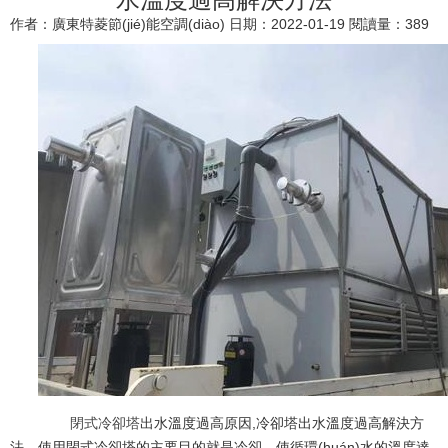
作者：
廣東特菱節(jié)能空調(diào)
日期：
2022-01-19
閱讀量：
389
閉式冷卻塔
出水溫度過高原因,冷卻塔出水溫度過高解決方
法，使用閉式冷卻塔的主要目的就是冷卻，使循環(huán)水的溫度達