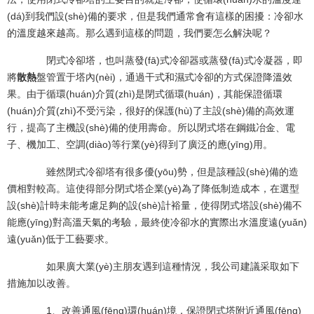
(dá)到我們設(shè)備的要求，但是我們通常會有這樣的困擾：冷卻水
的溫度越來越高。那么遇到這樣的問題，我們要怎么解決呢？
閉式冷卻塔，也叫蒸發(fā)式冷卻器或蒸發(fā)式冷凝器，即
將
散熱
盤管置于塔內(nèi)，通過干式和濕式冷卻的方式保證降溫效
果。由于循環(huán)介質(zhì)是閉式循環(huán)，其能保證循環
(huán)介質(zhì)不受污染，很好的保護(hù)了主設(shè)備的高效運
行，提高了主機設(shè)備的使用壽命。所以閉式塔在鋼鐵冶金、電
子、機加工、空調(diào)等行業(yè)得到了廣泛的應(yīng)用。
雖然閉式冷卻塔有很多優(yōu)勢，但是該種設(shè)備的造
價相對較高。這使得部分閉式塔企業(yè)為了降低制造成本，在選型
設(shè)計時未能考慮足夠的設(shè)計裕量，使得閉式塔設(shè)備不
能應(yīng)對高溫天氣的考驗，最終使冷卻水的實際出水溫度遠(yuǎn)
遠(yuǎn)低于工藝要求。
如果廣大業(yè)主朋友遇到這種情況，我公司建議采取如下
措施加以改善。
1、改善通風(fēng)環(huán)境，保證閉式塔附近通風(fēng)