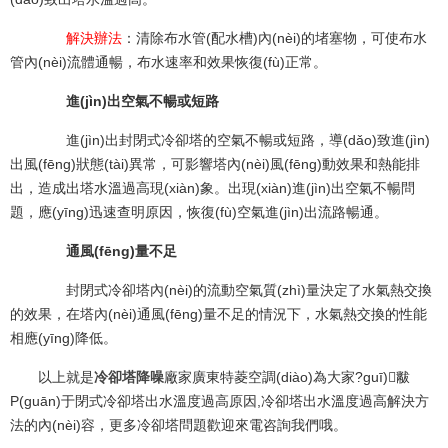
解決辦法
：清除布水管(配水槽)內(nèi)的堵塞物，可使布水
管內(nèi)流體通暢，布水速率和效果恢復(fù)正常。
進(jìn)出空氣不暢或短路
進(jìn)出封閉式冷卻塔的空氣不暢或短路，導(dǎo)致進(jìn)
出風(fēng)狀態(tài)異常，可影響塔內(nèi)風(fēng)動效果和熱能排
出，造成出塔水溫過高現(xiàn)象。出現(xiàn)進(jìn)出空氣不暢問
題，應(yīng)迅速查明原因，恢復(fù)空氣進(jìn)出流路暢通。
通風(fēng)量不足
封閉式冷卻塔內(nèi)的流動空氣質(zhì)量決定了水氣熱交換
的效果，在塔內(nèi)通風(fēng)量不足的情況下，水氣熱交換的性能
相應(yīng)降低。
以上就是
冷卻塔降噪
廠家廣東特菱空調(diào)為大家?guī)黻
P(guān)于閉式冷卻塔出水溫度過高原因,冷卻塔出水溫度過高解決方
法的內(nèi)容，更多冷卻塔問題歡迎來電咨詢我們哦。