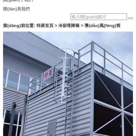
聯(lián)系我們
當(dāng)前位置:
特菱首頁
> 冷卻塔降噪 > 導(dǎo)風(fēng)筒