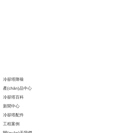
冷卻塔降噪
產(chǎn)品中心
冷卻塔百科
新聞中心
冷卻塔配件
工程案例
關(guān)于我們