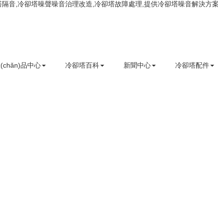
,冷卻塔隔音,冷卻塔噪聲噪音治理改造,冷卻塔故障處理,提供冷卻塔噪音解決方案,
(chǎn)品中心
冷卻塔百科
新聞中心
冷卻塔配件