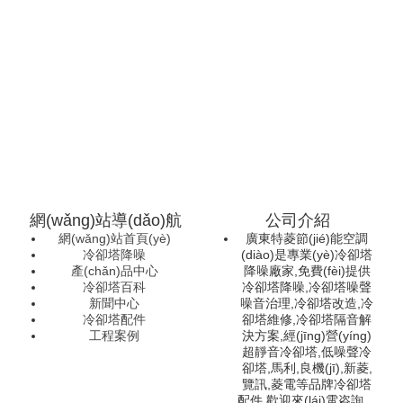
網(wǎng)站導(dǎo)航
公司介紹
網(wǎng)站首頁(yè)
廣東特菱節(jié)能空調
冷卻塔降噪
(diào)是專業(yè)冷卻塔
產(chǎn)品中心
降噪廠家,免費(fèi)提供
冷卻塔百科
冷卻塔降噪,冷卻塔噪聲
新聞中心
噪音治理,冷卻塔改造,冷
冷卻塔配件
卻塔維修,冷卻塔隔音解
工程案例
決方案,經(jīng)營(yíng)
超靜音冷卻塔,低噪聲冷
卻塔,馬利,良機(jī),新菱,
覽訊,菱電等品牌冷卻塔
配件,歡迎來(lái)電咨詢。