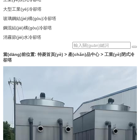
大型工業(yè)冷卻塔
玻璃鋼結(jié)構(gòu)冷卻塔
鋼混結(jié)構(gòu)冷卻塔
消霧節(jié)水冷卻塔
當(dāng)前位置:
特菱首頁(yè)
>
產(chǎn)品中心
>
工業(yè)閉式冷
卻塔