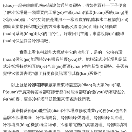
(diào)一起去瞧瞧吧!先來講說普通的冷卻塔，假如你百科一下子便會
了解冷卻塔是一類重要的工業(yè)生產(chǎn)循環(huán)系統(tǒng)用
水設(shè)備，它的功能便是運用不一樣溫度的氣體和水二種物質(zhì)
借助直接接觸和間接接觸方法來降低水溫進(jìn)而達(dá)到循環
(huán)系統(tǒng)用水的目的性。好啦回到主題，來講說節(jié)能環
(huán)保型
靜音冷卻塔
吧。
實際上看名稱就能大概猜中它的功能了，是的，它擁有環
(huán)保節(jié)能同時沒有噪音的優(yōu)點。把橫流式冷卻塔和逆流
式冷卻塔特點相互結(jié)合進(jìn)而產(chǎn)生的新型冷卻塔。是否有
覺得它很厲害呢?想了解更多資訊還可以聯(lián)系我們!
以上就是
冷卻塔降噪
廠家廣東特菱空調(diào)為大家?guī)黻
P(guān)于廣東特菱冷卻塔靜音節(jié)能冷卻塔的優(yōu)勢有哪些的
內(nèi)容，更多冷卻塔問題歡迎來電咨詢我們哦。
廣東特菱節(jié)能空調(diào)冷卻塔維修改造業(yè)務(wù)包含各
品牌冷卻塔降噪、冷卻塔隔音、冷卻塔噪聲處理、冷卻塔噪音治理、
冷卻塔風(fēng)機(jī)噪音維修、冷卻塔電機(jī)異響處理、冷卻塔填料
替換維修、冷卻塔配件拆舊換新、冷卻塔防腐防水堵漏及循環(huán)