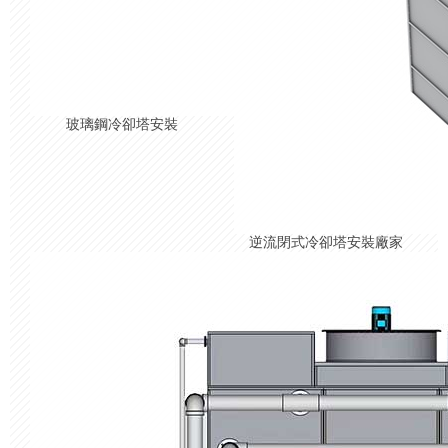
玻璃鋼冷卻塔安裝
逆流閉式冷卻塔安裝廠家