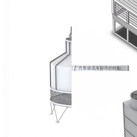
方形逆流冷卻塔的特點